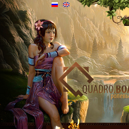
Ру
En