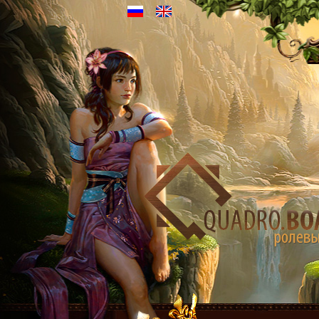
Ру
En